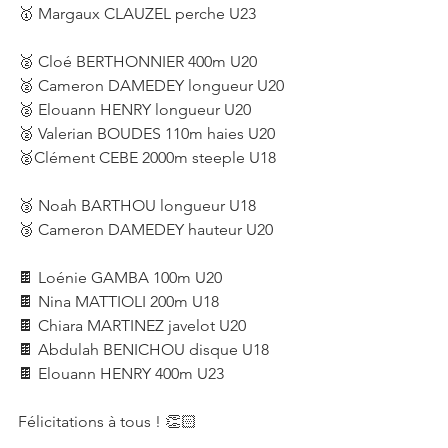
🥇 Margaux CLAUZEL perche U23
🥈 Cloé BERTHONNIER 400m U20
🥈 Cameron DAMEDEY longueur U20
🥈 Elouann HENRY longueur U20
🥈 Valerian BOUDES 110m haies U20 
🥈Clément CEBE 2000m steeple U18
🥉 Noah BARTHOU longueur U18
🥉 Cameron DAMEDEY hauteur U20 
🍫 Loénie GAMBA 100m U20
🍫 Nina MATTIOLI 200m U18
🍫 Chiara MARTINEZ javelot U20
🍫 Abdulah BENICHOU disque U18
🍫 Elouann HENRY 400m U23
Félicitations à tous ! 👏🏻  