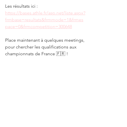
Les résultats ici :
https://bases.athle.fr/asp.net/liste.aspx?
frmbase=resultats&frmmode=1&frmes
pace=0&frmcompetition=300648
Place maintenant à quelques meetings, 
pour chercher les qualifications aux 
championnats de France 🇫🇷 !