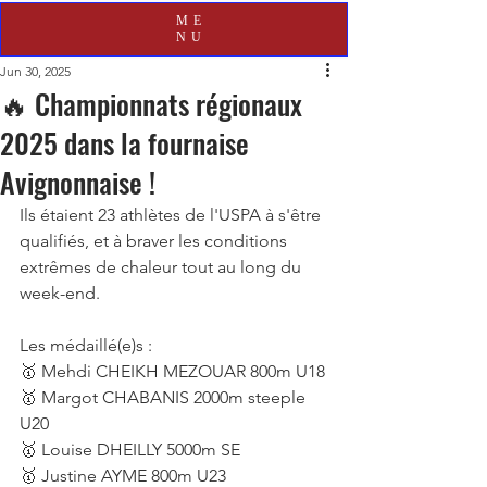
ME
NU
Jun 30, 2025
🔥 Championnats régionaux
2025 dans la fournaise
Avignonnaise !
Ils étaient 23 athlètes de l'USPA à s'être 
qualifiés, et à braver les conditions 
extrêmes de chaleur tout au long du 
week-end.
Les médaillé(e)s :
🥇 Mehdi CHEIKH MEZOUAR 800m U18
🥇 Margot CHABANIS 2000m steeple 
U20
🥇 Louise DHEILLY 5000m SE
🥇 Justine AYME 800m U23