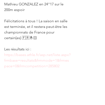
Mathieu GONZALEZ en 24''17 sur le 
200m espoir
Félicitations à tous ! La saison en salle 
est terminée, et il restera peut-être les 
championnats de France pour 
certain(es) 🇫🇷🤞🏻
Les résultats ici :
https://bases.athle.fr/asp.net/liste.aspx?
frmbase=resultats&frmmode=1&frmes
pace=0&frmcompetition=285802