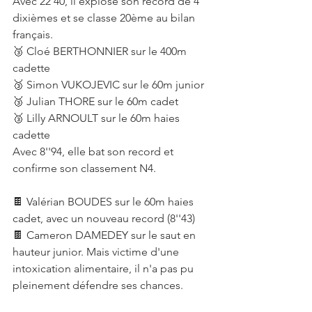
Avec 22'40, il explose son record de 4 
dixièmes et se classe 20ème au bilan 
français.
🥉 Cloé BERTHONNIER sur le 400m 
cadette
🥉 Simon VUKOJEVIC sur le 60m junior
🥉 Julian THORE sur le 60m cadet
🥉 Lilly ARNOULT sur le 60m haies 
cadette
Avec 8''94, elle bat son record et 
confirme son classement N4.
🍫 Valérian BOUDES sur le 60m haies 
cadet, avec un nouveau record (8''43)
🍫 Cameron DAMEDEY sur le saut en 
hauteur junior. Mais victime d'une 
intoxication alimentaire, il n'a pas pu 
pleinement défendre ses chances.