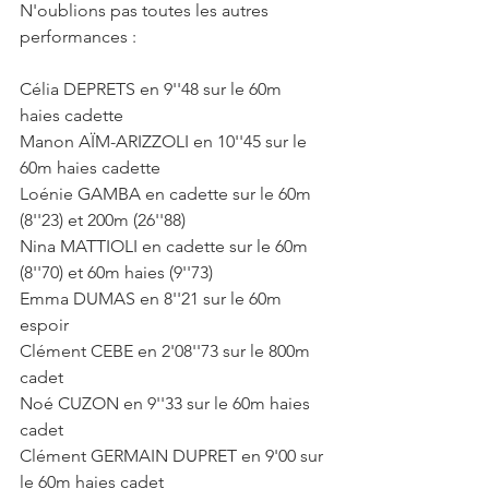
N'oublions pas toutes les autres 
performances :
Célia DEPRETS en 9''48 sur le 60m 
haies cadette
Manon AÏM-ARIZZOLI en 10''45 sur le 
60m haies cadette
Loénie GAMBA en cadette sur le 60m 
(8''23) et 200m (26''88)
Nina MATTIOLI en cadette sur le 60m 
(8''70) et 60m haies (9''73)
Emma DUMAS en 8''21 sur le 60m 
espoir
Clément CEBE en 2'08''73 sur le 800m 
cadet
Noé CUZON en 9''33 sur le 60m haies 
cadet
Clément GERMAIN DUPRET en 9'00 sur 
le 60m haies cadet