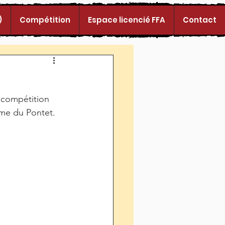
)
Compétition
Espace licencié FFA
Contact
 compétition 
sme du Pontet. 