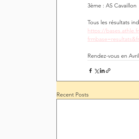
3ème : AS Cavaillon
Tous les résultats ind
https://bases.athle.f
frmbase=resultats
Rendez-vous en Avril
Recent Posts