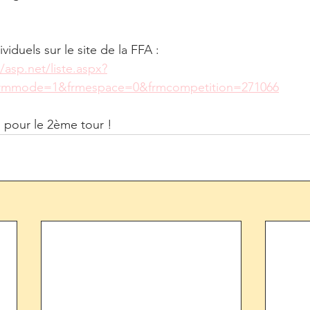
ividuels sur le site de la FFA :
r/asp.net/liste.aspx?
&frmmode=1&frmespace=0&frmcompetition=271066
 pour le 2ème tour !