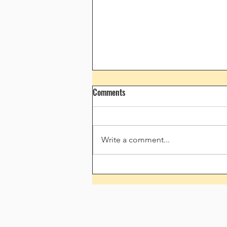
Comments
Write a comment...
🇫🇷🥇🥈 DINGUERIE !