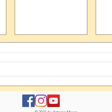
🇫🇷🔥 Championnats de France
🇫🇷
U*NXT 2026
DUM
© 2021 by Antoine Mayer