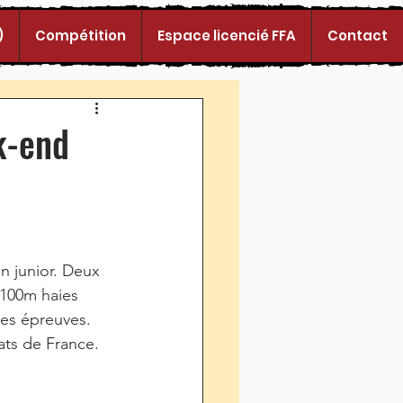
)
Compétition
Espace licencié FFA
Contact
k-end
 junior. Deux 
 100m haies 
res épreuves. 
ts de France. 