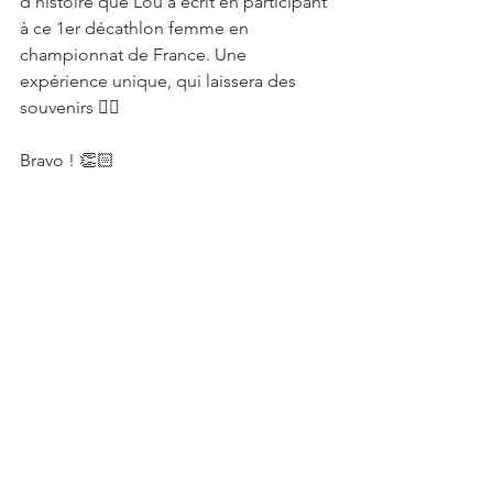
d'histoire que Lou a écrit en participant 
à ce 1er décathlon femme en 
championnat de France. Une 
expérience unique, qui laissera des 
souvenirs 👍🏻
Bravo ! 👏🏻