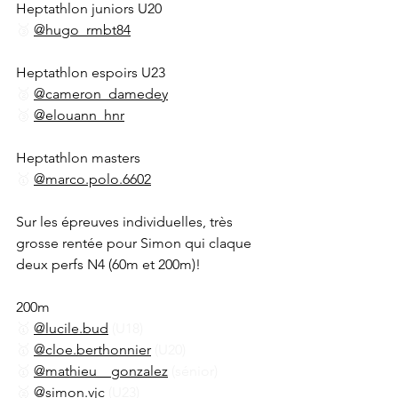
Heptathlon juniors U20
🥉 
@hugo_rmbt84
Heptathlon espoirs U23
🥈 
@cameron_damedey
🥉 
@elouann_hnr
Heptathlon masters
🥇 
@marco.polo.6602
Sur les épreuves individuelles, très 
grosse rentée pour Simon qui claque 
deux perfs N4 (60m et 200m)!
200m
🥇 
@lucile.bud
 (U18)
🥇 
@cloe.berthonnier
 (U20)
🥇 
@mathieu__gonzalez
 (sénior)
🥈 
@simon.vjc
 (U23)