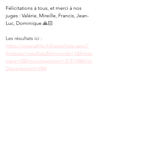
Félicitations à tous, et merci à nos 
juges : Valérie, Mireille, Francis, Jean-
Luc, Dominique 🙏🏻
Les résultats ici :
https://www.athle.fr/bases/liste.aspx?
frmbase=resultats&frmmode=1&frmes
pace=0&frmcompetition=313178&Frm
Departement=084