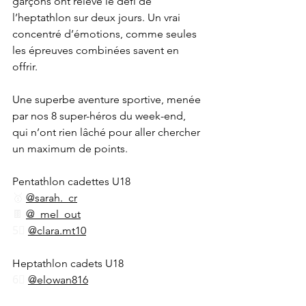
garçons ont relevé le défi de 
l’heptathlon sur deux jours. Un vrai 
concentré d’émotions, comme seules 
les épreuves combinées savent en 
offrir.
Une superbe aventure sportive, menée 
par nos 8 super-héros du week-end, 
qui n’ont rien lâché pour aller chercher 
un maximum de points.
Pentathlon cadettes U18
🥇 
@sarah._cr
🍫 
@_mel_out
5⃣ 
@clara.mt10
Heptathlon cadets U18
6⃣ 
@elowan816