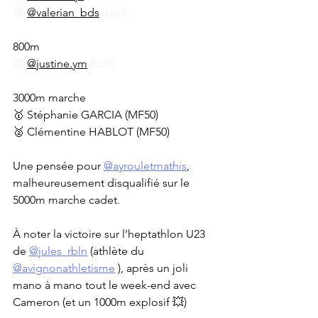
🥉 
@valerian_bds
 (U20)
800m
🥇 
@justine.ym
 (U23)
3000m marche
🥇 Stéphanie GARCIA (MF50)
🥈 Clémentine HABLOT (MF50)
Une pensée pour 
@ayrouletmathis
, 
malheureusement disqualifié sur le 
5000m marche cadet.
À noter la victoire sur l’heptathlon U23 
de 
@jules_rbln
 (athlète du 
@avignonathletisme
 ), après un joli 
mano à mano tout le week-end avec 
Cameron (et un 1000m explosif 💥)