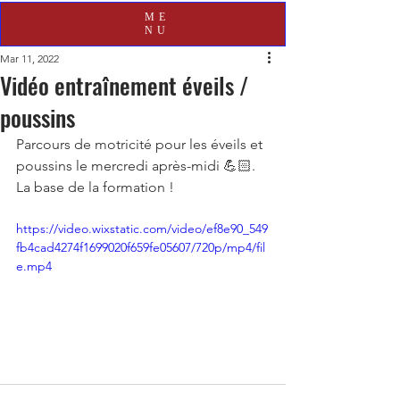
ME
NU
Mar 11, 2022
Vidéo entraînement éveils /
poussins
Parcours de motricité pour les éveils et 
poussins le mercredi après-midi 💪🏻. 
La base de la formation !
https://video.wixstatic.com/video/ef8e90_549
fb4cad4274f1699020f659fe05607/720p/mp4/fil
e.mp4