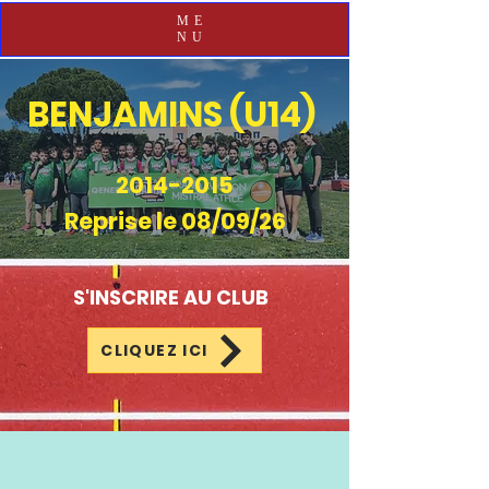
ME
NU
BENJAMINS (U14)
2014-2015
Reprise le 08/09/26
S'INSCRIRE AU CLUB
CLIQUEZ ICI