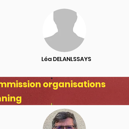
Léa DELANLSSAYS
mmission organisations
nning