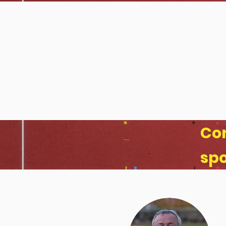
Com
sp