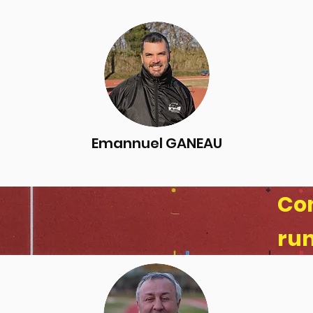
Emannuel GANEAU
Co
ru