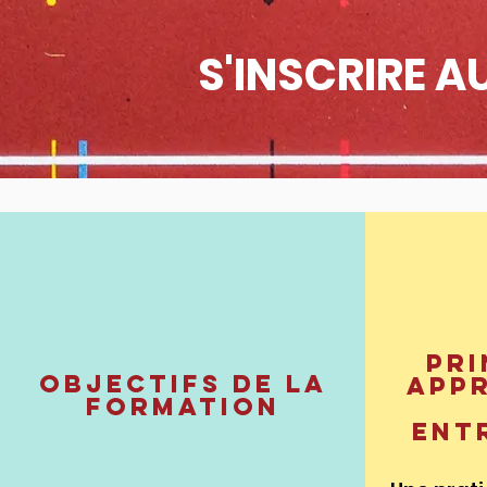
S'INSCRIRE A
pri
Objectifs de la
app
formation
Ent