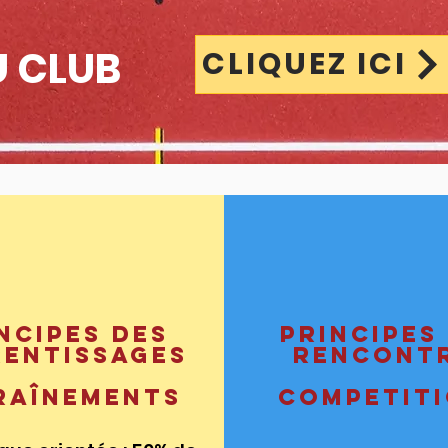
U CLUB
CLIQUEZ ICI
ncipes des
Principes
rentissages
rencont
raînements
competit