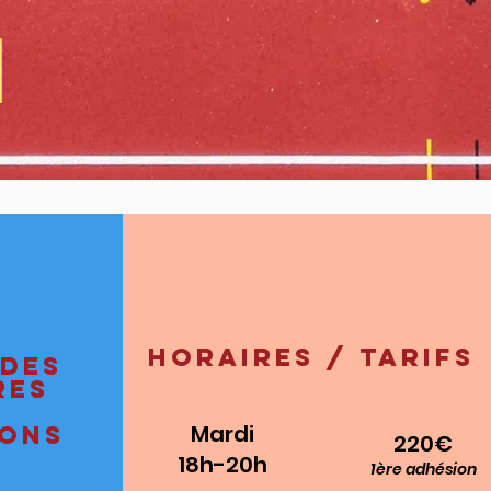
Horaires / tarifs
 des
res
Mardi
ions
220€
18h-20h
1ère adhésion