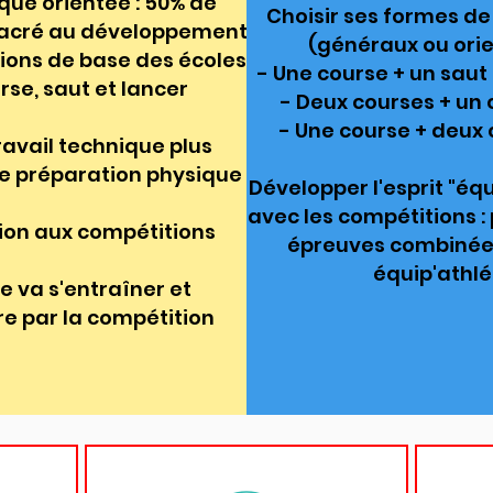
que orientée : 50% de
Choisir ses formes de
sacré au développement
(généraux ou orie
tions
de base des écoles
- Une course + un saut
rse
, saut et lancer
- Deux courses + un
- Une course + deux
ravail technique plus
e préparation physique
Développer l'esprit "éq
avec les compétitions : 
ion aux compétitions
épreuves combinées,
équip'athlé
e va s'entraîner et
e par la compétition