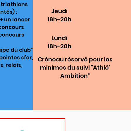
 triathlons
Jeudi
ntés) :
18h-20h
 + un lancer
 concours
 concours
Lundi
18h-20h
uipe du club"
pointes d'or,
Créneau réservé pour les
 relais,
minimes du suivi "Athlé'
Ambition"