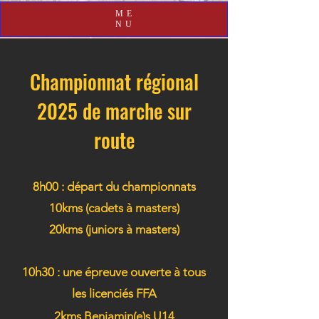
ME
NU
Championnat régional
2025 de marche sur
route
8h00 : départ du championnats
10kms (cadets à masters)
20kms (juniors à masters)
10h30 : une épreuve ouverte à tous
les licenciés FFA
2kms
Benjamin(e)s U14