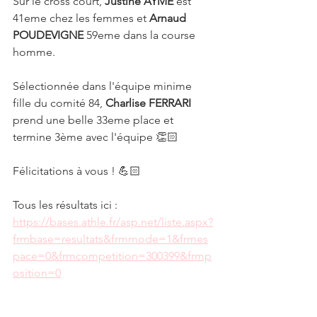
Sur le cross court, 
Justine AYME
 est 
41eme chez les femmes et 
Arnaud 
POUDEVIGNE
 59eme dans la course 
homme.
Sélectionnée dans l'équipe minime 
fille du comité 84, 
Charlise FERRARI
prend une belle 33eme place et 
termine 3ème avec l'équipe 👏🏻
Félicitations à vous ! 💪🏻
Tous les résultats ici :
https://bases.athle.fr/asp.net/liste.aspx?
frmbase=resultats&frmmode=1&frmes
pace=0&frmcompetition=300399&frmp
osition=0