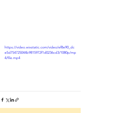
https://video.wixstatic.com/video/ef8e90_dc
e5d754725044b9815972f1d0236cd3/1080p/mp
4/file.mp4