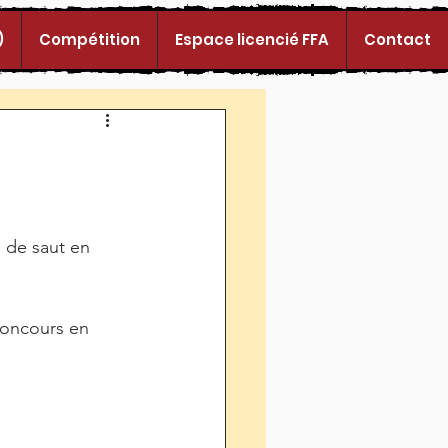
)
Compétition
Espace licencié FFA
Contact
 de saut en 
concours en 