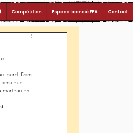
)
Compétition
Espace licencié FFA
Contact
ux.
u lourd. Dans 
ainsi que 
u marteau en 
ot !