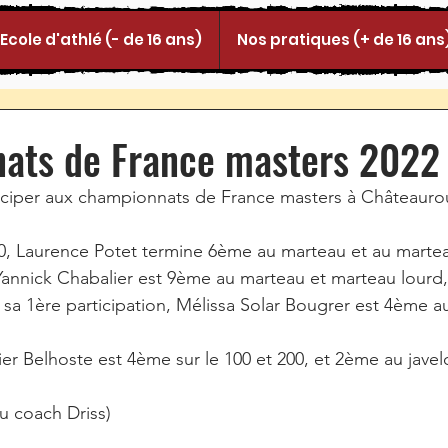
Ecole d'athlé (- de 16 ans)
Nos pratiques (+ de 16 ans
ats de France masters 2022
rticiper aux championnats de France masters à Châteauro
0, Laurence Potet termine 6ème au marteau et au martea
annick Chabalier est 9ème au marteau et marteau lourd, 
sa 1ère participation, Mélissa Solar Bougrer est 4ème a
ier Belhoste est 4ème sur le 100 et 200, et 2ème au javel
 au coach Driss)