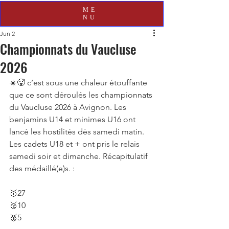
ME
NU
Jun 2
Championnats du Vaucluse
2026
☀️🥵 c’est sous une chaleur étouffante 
que ce sont déroulés les championnats 
du Vaucluse 2026 à Avignon. Les 
benjamins U14 et minimes U16 ont 
lancé les hostilités dès samedi matin. 
Les cadets U18 et + ont pris le relais 
samedi soir et dimanche. Récapitulatif 
des médaillé(e)s. :
🥇27
🥈10
🥉5