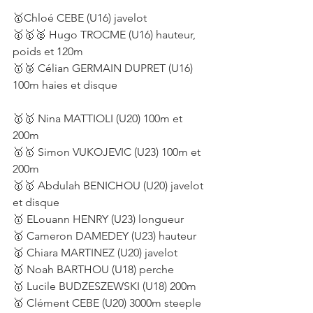
🥇Chloé CEBE (U16) javelot
🥇🥇🥈 Hugo TROCME (U16) hauteur, 
poids et 120m
🥇🥈 Célian GERMAIN DUPRET (U16) 
100m haies et disque
🥇🥇 Nina MATTIOLI (U20) 100m et 
200m
🥇🥇 Simon VUKOJEVIC (U23) 100m et 
200m
🥇🥇 Abdulah BENICHOU (U20) javelot 
et disque
🥇 ELouann HENRY (U23) longueur
🥇 Cameron DAMEDEY (U23) hauteur
🥇 Chiara MARTINEZ (U20) javelot
🥇 Noah BARTHOU (U18) perche
🥇 Lucile 
BUDZESZEWSKI
 (U18) 200m
🥇 Clément CEBE (U20) 3000m steeple