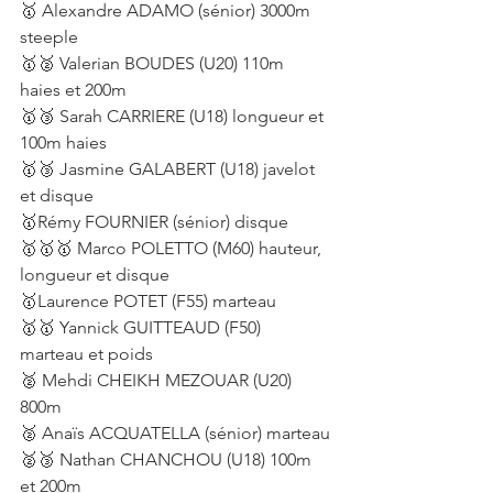
🥇 Alexandre ADAMO (sénior) 3000m 
steeple
🥇🥈 Valerian BOUDES (U20) 110m 
haies et 200m
🥇🥉 Sarah CARRIERE (U18) longueur et 
100m haies
🥇🥉 Jasmine GALABERT (U18) javelot 
et disque
🥇Rémy FOURNIER (sénior) disque
🥇🥇🥇 Marco POLETTO (M60) hauteur, 
longueur et disque
🥇Laurence POTET (F55) marteau
🥇🥇 Yannick GUITTEAUD (F50) 
marteau et poids
🥈 Mehdi 
CHEIKH MEZOUAR
 (U20) 
800m
🥈 Anaïs ACQUATELLA (sénior) marteau
🥈🥉 Nathan CHANCHOU (U18) 100m 
et 200m