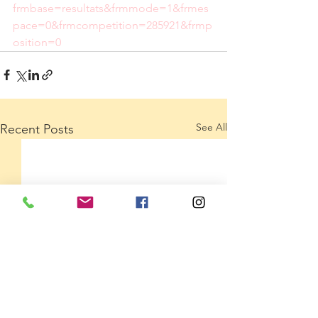
frmbase=resultats&frmmode=1&frmes
pace=0&frmcompetition=285921&frmp
osition=0
See All
Recent Posts