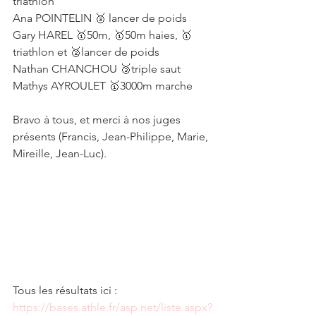
triathlon
Ana POINTELIN 🥈 lancer de poids
Gary HAREL 🥇50m, 🥇50m haies, 🥇
triathlon et 🥈lancer de poids
Nathan CHANCHOU 🥉triple saut
Mathys AYROULET 🥇3000m marche
Bravo à tous, et merci à nos juges 
présents (Francis, Jean-Philippe, Marie, 
Mireille, Jean-Luc).
Tous les résultats ici :
https://bases.athle.fr/asp.net/liste.aspx?